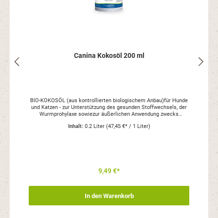
Canina Kokosöl 200 ml
BIO-KOKOSÖL (aus kontrollierten biologischem Anbau)für Hunde
und Katzen - zur Unterstützung des gesunden Stoffwechsels, der
Wurmprohylaxe sowiezur äußerlichen Anwendung zwecks
t
Fernhaltung unliebsamer Lästlinge...Einzelfuttermittel für Hunde
Inhalt:
0.2 Liter
(47,45 €* / 1 Liter)
und KatzenCanina® BIO-KOKOSÖL ist ein reines
Naturprodukt.Das native Kokosöl wird im Verfahren der
Kaltpressung gewonnen.Da es sich um ein reines Naturprodukt
handelt, ist es:nicht raffiniertnicht gebleichtnicht gehärtetnicht
desodoriertCanina® BIO-KOKOSÖL enthält reichlich mittelkettige
Fettsäuren, wie Laurinsäure, Caprylsäure und Caprinsäure, die
direkt in Energie umgesetzt und nicht als Fettdepots gespeichert
9,49 €*
n
werden, sodass das Kokosöl einen positiven Effekt auf den
i
Stoffwechsel hat. Ebenfalls wird es als Unterstützung für die
Wurmprophylaxe und bei Wurmbefall empfohlen.Viele Tierbesitzer
In den Warenkorb
wenden das Kokosöl auch äußerlich an. Der Laurinsäure im
Kokosöl wird nachgesagt, dass es unliebsame Lästlinge vom Tier
fernhalten kann. Die enthaltenen mittelkettigen Fettsäuren wirken
pflegend auf Haut und Haarkleid und spenden Feuchtigkeit. Das