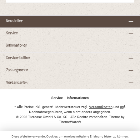
Fell wird seidig glänzend und lässt sich angenehm leicht
kämmen.Zulassungsnummer: DE-ÖKO-001
Inhalt: 200mlZusammensetzung / Inhaltsstoffe /
Energiewert:Zusammensetzung: 100% reines Kokosöl aus
kontrolliert biologischem AnbauInhaltsstoffe: 0,0% Kohlenhydrate,
Newsletter
0,0% Protein, 100% FettEnergiewert pro 100g: 900kcal /
3768KJFütterungsempfehlung pro Tier und Tag:Hund: 1g pro 5 kg
Körpergewicht (max. 12g)Katze: 1gCanina® BIO-KOKOSÖL kann
Service
im festen oder flüssigen Zustand dem üblichen Futter zugesetzt
werden. Es geht bei über 20°C vom festen in den flüssigen
Informationen
Zustand über und schmilzt.Bei äußerlicher Anwendung:Für die
geschmeidige Konsistenz wird Canina® BIO-KOKOSÖL in der
Hand zerrieben und anschließend in die Haut und das Haarkleid
Service-Hotline
einmassiert. Je nach Größe des Tieres wird eine erbsengroße
(Katze) bis pflaumengroße Menge Kokosöl (großer Hund)
mehrmals pro Woche angewandt. Das Haarkleid des Tieres sollte
Zahlungsarten
t
gut benetzt sein.
Versandarten
Service
Informationen
* Alle Preise inkl. gesetzl. Mehrwertsteuer zzgl.
Versandkosten
und ggf.
Nachnahmegebühren, wenn nicht anders angegeben.
© 2026 Tieroase GmbH & Co. KG - Alle Rechte vorbehalten. Theme by
ThemeWare®
Diese Website verwendet Cookies, um eine bestmögliche Erfahrung bieten zu können.