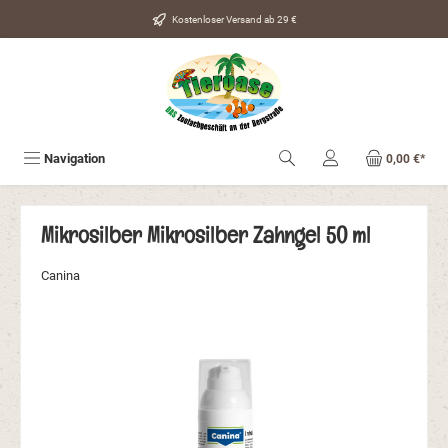
alt springen
Kostenloser Versand ab 29 €
Navigation
0,00 €*
Mikrosilber Mikrosilber Zahngel 50 ml
Canina
Bildergalerie überspringen