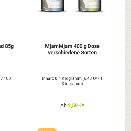
nd 85g
MjamMjam 400 g Dose
verschiedene Sorten
* / 100
Inhalt:
0.4 Kilogramm
(6,48 €* / 1
Kilogramm)
Ab
2,59 €*
b