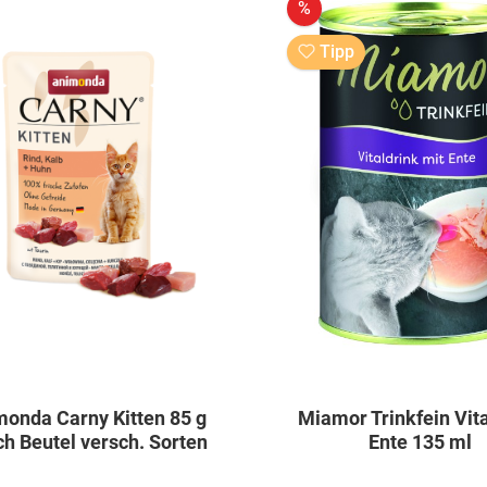
%
Tipp
onda Carny Kitten 85 g
Miamor Trinkfein Vit
h Beutel versch. Sorten
Ente 135 ml