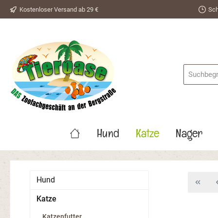
Kostenloser Versand ab 29 €
Sch
springen
Zur Hauptnavigation springen
Hund
Katze
Nager
Hund
Katze
Katzenfutter