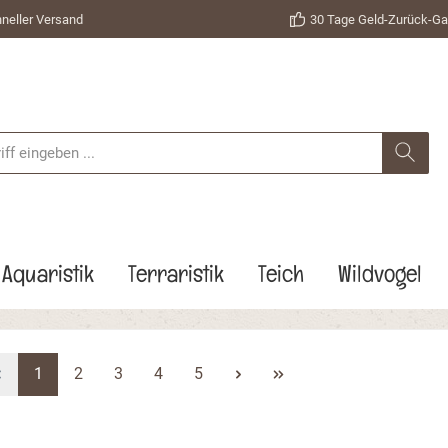
neller Versand
30 Tage Geld-Zurück-Ga
Aquaristik
Terraristik
Teich
Wildvogel
1
2
3
4
5