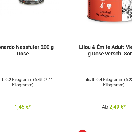
nardo Nassfuter 200 g
Lilou & Émile Adult Menu
Dose
g Dose versch. So
lt:
0.2 Kilogramm
(6,45 €* / 1
Inhalt:
0.4 Kilogramm
(6,2
Kilogramm)
Kilogramm)
1,45 €*
Ab
2,49 €*