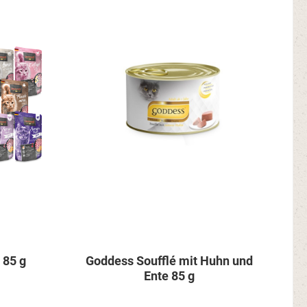
 85 g
Goddess Soufflé mit Huhn und
Ente 85 g