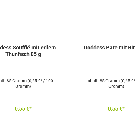
dess Soufflé mit edlem
Goddess Pate mit Ri
Thunfisch 85 g
alt:
85 Gramm
(0,65 €* / 100
Inhalt:
85 Gramm
(0,65 €
Gramm)
Gramm)
0,55 €*
0,55 €*
In den Warenkorb
In den Warenkor