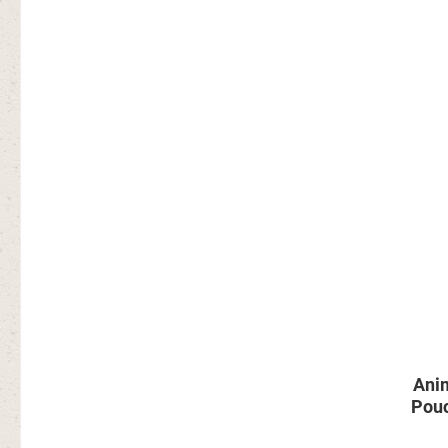
Anim
Pouc