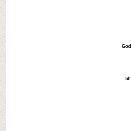
God
Inh