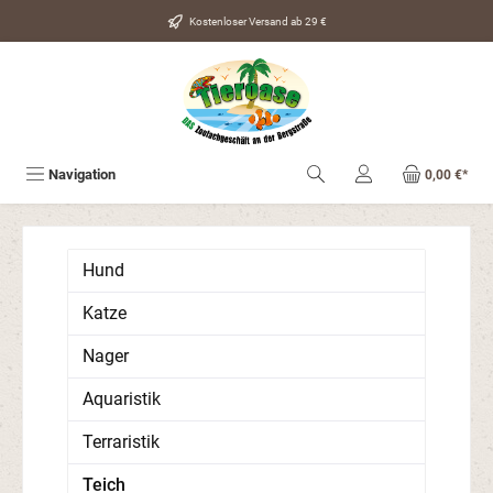
alt springen
Kostenloser Versand ab 29 €
Navigation
0,00 €*
Hund
Katze
Nager
Aquaristik
Terraristik
Teich