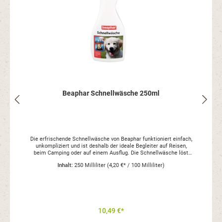
Beaphar Schnellwäsche 250ml
s
Die erfrischende Schnellwäsche von Beaphar funktioniert einfach,
unkompliziert und ist deshalb der ideale Begleiter auf Reisen,
beim Camping oder auf einem Ausflug. Die Schnellwäsche löst
Schmutz und lässt unangenehme Gerüche verschwinden. Das Fell
Inhalt:
250 Milliliter
(4,20 €* / 100 Milliliter)
wird duftig, rein und frisch. Unser Tipp: Halten Sie immer eine
Flasche Schnellwäsche zur unkomplizierten Reinigung im Vorrat -
in der kühlen und nassen Jahreszeit sowie im Sommer für eine
erfrischende Reinigung nach langen Spaziergängen! Tipp: Die
Beaphar Schnellwäsche ist auch für die schnelle Reinigung der
Hundepfoten nach einem Spaziergang hervorragend geeignet!
Gebrauchsanweisung: Einfach gegen die Wuchsrichtung des
10,49 €*
Haares in das Fell sprühen und anschließend mit einem Handtuch