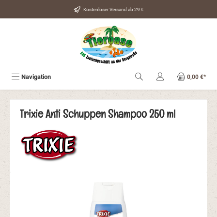
alt springen
Kostenloser Versand ab 29 €
Navigation
0,00 €*
Trixie Anti Schuppen Shampoo 250 ml
Bildergalerie überspringen