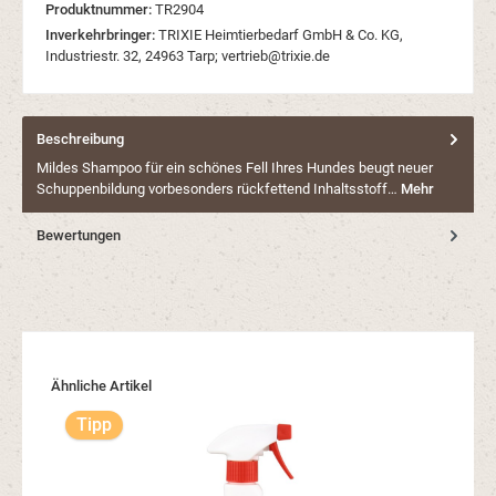
Produktnummer:
TR2904
Inverkehrbringer:
TRIXIE Heimtierbedarf GmbH & Co. KG,
Industriestr. 32, 24963 Tarp; vertrieb@trixie.de
Beschreibung
Mildes Shampoo für ein schönes Fell Ihres Hundes beugt neuer
Schuppenbildung vorbesonders rückfettend Inhaltsstoff…
Mehr
Bewertungen
Produktgalerie überspringen
Ähnliche Artikel
Tipp