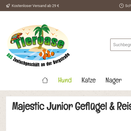
Kostenloser Versand ab 29 €
Sch
springen
Zur Hauptnavigation springen
Hund
Katze
Nager
Majestic Junior Geflügel & Rei