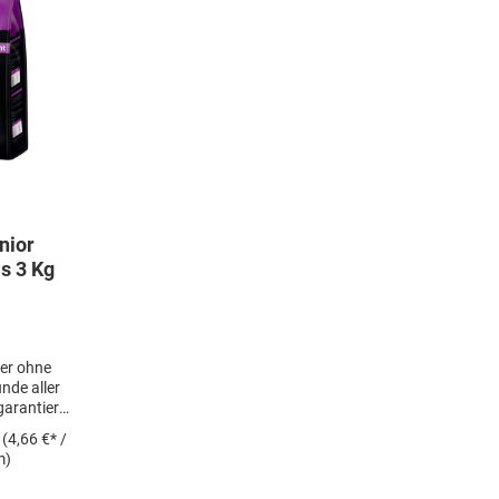
nior
s 3 Kg
er ohne
unde aller
arantiert
ahlzeiten
m
(4,66 €* /
h Ihren
m)
r mit allen
offen und