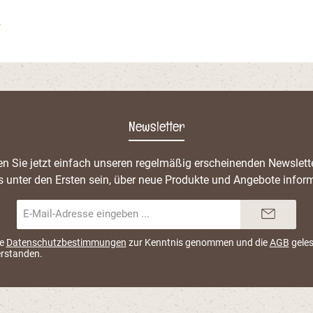
e optimale
ährung.
*
te sind
kerzusatz,
ntechnisch
en, ohne
 Mais.
ollwertige
wertvollen
Bei der
Newsletter
seres
AJESTIC
es haben
n Sie jetzt einfach unseren regelmäßig erscheinenden Newslett
 Wert auf
s unter den Ersten sein, über neue Produkte und Angebote inform
t: die
ensiblen
 Haut und
E-
l die
Mail-
r Gelenke
Adresse*
ie
Datenschutzbestimmungen
zur Kenntnis genommen und die
AGB
geles
hnpflege
erstanden.
g: Reis
ügelfleisch
emahlen,
reis,
rocknet),