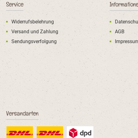
(getrocknet, 0,7%), Karotten
Reiskleie, Vollei (g
Service
Information
(getrocknet, 0,7%),
3%), Leinsamen
Cellulosefaser (0,4 %),
Eiweißhydroly
Monocalciumphosphat,
Dicalciumphos
Widerrufsbelehrung
Datenschu
Kaliumchlorid, Glucosamin
Geflügelfett, Bi
(0,05%), Chondroitinsulfat
(getrocknet, 1%), 
Versand und Zahlung
AGB
(0,05%).Analytische
Seealgenmehl (1%)
Sendungsverfolgung
Impressu
Bestandteile:Protein: 26,0
(getrocknet, 1%), 
%Fettgehalt: 16,0 %Rohfaser:
(getrocknet, 
3,0 %Rohasche: 6,5 %Calcium:
Kaliumchlorid, Natri
1,2 %Phosphor: 0,9 %Kalium:
Cellulosefasern, G
0,6 %Magnesium: 0,1 %Omega
(0,1%), Chondroit
3 Fettsäuren: 0,85 %Omega 6
(0,1%).Analyti
Fettsäuren: 2,5 %Zusatzstoffe:
Bestandteile:Prote
Ernährungsphysiologische
%Fettgehalt: 7,5 %Ro
Zusatzstoffe je kg: Vitamin A:
%Rohasche: 7,5 %Cal
14 750 I.E.Vitamin D3: 1 200
%Phosphor: 1,0 %Ka
I.E.Vitamin E: 150 mgKupfer
%Magnesium: 0,10
(als Kupfer-(II)-Sulfat,
Fettsäuren: 0,39 
Pentahydrat): 10 mgZink (als
Fettsäuren: 1
Zinkoxid): 90 mgZink (als
%Zusatzstof
Versandarten
Aminosäure-Zinkchelat,
Ernährungsphysio
Hydrat): 45 mgJod (als
Zusatzstoffe je kg: 
Calciumjodat, wasserfrei): 2
12 000 I.E.Vitamin 
mgSelen (als Natriumselenit):
I.E.Vitamin E (als all