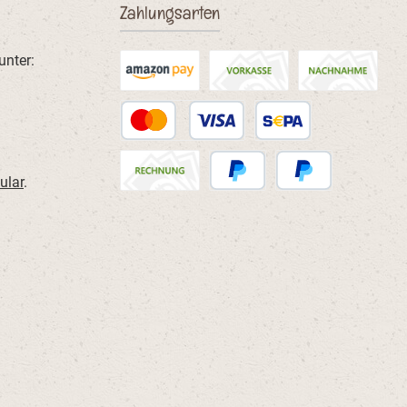
Zahlungsarten
unter:
ular
.