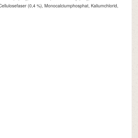
 Cellulosefaser (0,4 %), Monocalciumphosphat, Kaliumchlorid,