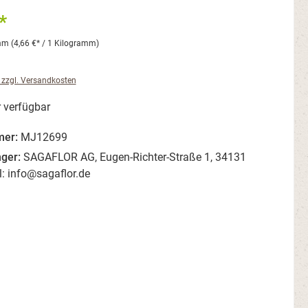
*
amm
(4,66 €* / 1 Kilogramm)
. zzgl. Versandkosten
 verfügbar
mer:
MJ12699
nger:
SAGAFLOR AG, Eugen-Richter-Straße 1, 34131
l: info@sagaflor.de