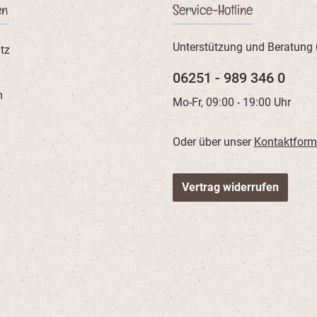
etrocknet,
en
Service-Hotline
 (3%),
sat,
phat,
Unterstützung und Beratung 
tz
erhefe
Fischöl,
06251 - 989 346 0
, Tomaten
m
Karotten
Mo-Fr, 09:00 - 19:00 Uhr
1%),
umchlorid,
lucosamin
Oder über unser
Kontaktform
insulfat
sche
in: 20,0
hfaser: 3,5
Vertrag widerrufen
cium: 1,25
lium: 0,6
 %Omega 3
%Omega 6
,13
fe:
logische
Vitamin A:
D3: 1 200
-rac-alpha-