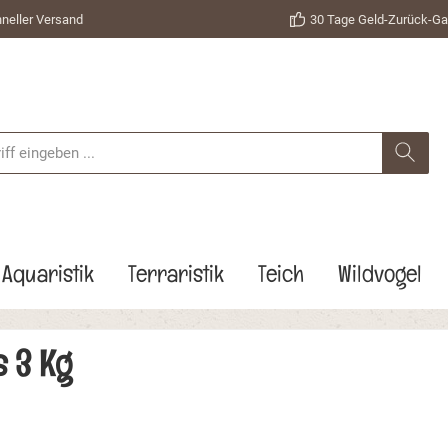
neller Versand
30 Tage Geld-Zurück-Ga
Aquaristik
Terraristik
Teich
Wildvogel
s 3 Kg