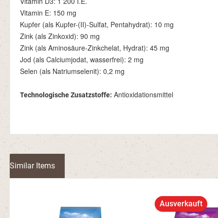
Vitamin D3: 1 200 I.E.
Vitamin E: 150 mg
Kupfer (als Kupfer-(II)-Sulfat, Pentahydrat): 10 mg
Zink (als Zinkoxid): 90 mg
Zink (als Aminosäure-Zinkchelat, Hydrat): 45 mg
Jod (als Calciumjodat, wasserfrei): 2 mg
Selen (als Natriumselenit): 0,2 mg
Antioxidationsmittel
Technologische Zusatzstoffe:
Similar Items
Produktgalerie überspringen
Ausverkauft