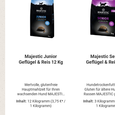
Majestic Junior
Majestic Se
Geflügel & Reis 12 Kg
Geflügel & Rei
Wertvolle, glutenfreie
Hundetrockenfutt
Hauptmahlzeit für Ihren
Gluten für ältere H
wachsenden Hund MAJESTIC
Rassen MAJESTIC g
ist eine vollwertige
wohlschmeckende M
Inhalt:
12 Kilogramm
(3,75 €* /
Inhalt:
3 Kilogram
Hauptmahlzeit mit wertvollen
und versorgt auc
1 Kilogramm)
1 Kilogram
Proteinquellen. Bei der
sensiblen Hund siche
Entwicklung unseres
wertvollen Nährst